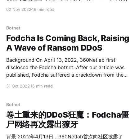
Storm可以算是这方面的鼻祖，那时botnet这种网络威胁
02 Nov 2022
16 min read
刚为大众所知。Storm之后，陆续又有Karen、
ZeroAccess、GameOver、Hijime、mozi等20来种P2P
botnet先后出现，它们在技术上各有特点，共同点就是规
Botnet
模大、防御难度大，想让它们彻底消失比较困难，比如
Fodcha Is Coming Back, Raising
Mozi在作者已经明确放弃甚至被抓几年之后还在活跃，可
A Wave of Ransom DDoS
谓“百足之虫死而不僵”。 早期的P2P botnet主要针对
Windows机器，比如Storm、ZeroAccess以及
Background On April 13, 2022, 360Netlab first
GameOver感染的都是Windows操作系统。2016年Mirai
disclosed the Fodcha botnet. After our article was
出现之后，网络上那些大量存在而又缺乏防御的Linux IoT
published, Fodcha suffered a crackdown from the
设备开始成为许多botnet的目标，Hijime、mozi、pink等
relevant authorities, and its authors quickly
31 Oct 2022
16 min read
针对Linux设备的P2P botnet陆续出现。 由于P2P网络“无
responded by leaving "Netlab pls leave me alone I
中心”的特点，使用传统的手段来评估其规模有点困难。为
surrender" in an updated sample.No surprise,
了解决这个问题，安全研究人员另辟蹊
Fodcha's authors
Botnet
卷土重来的DDoS狂魔：Fodcha僵
尸网络再次露出獠牙
背景 2022年4月13日，360Netlab首次向社区披露了