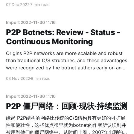
内出现了4个不同的版本，有鉴于此，我们觉得该家族未
07 Dec 2022
7 min read
模式的SSL对流量做进一步的保护；从功能来说，主要有
来很可能继续活跃，值得警惕。下面从传播、样本和跟踪
beacon，trigger两大任务，其中beacon是周期性向硬编
角度分别介绍。 传播分析 除了Telnet/SSH弱口令，我们
码的Be
观察到wszero还使用了如下21个漏洞进行传播：
Import 2022-11-30 11:16
VULNERABILITY AFFECTED CVE_2014_08361 Realtek
P2P Botnets: Review - Status -
SDK CVE_2017_17106 Zivif Webcams CVE_2017_17215
Continuous Monitoring
Huawei HG532 CVE_2018_12613 phpMyAdmin 4.8.x
before 4.8.2 CVE_2020_10987 Tenda AC15 AC1900
Origins P2P networks are more scalable and robust
than traditional C/S structures, and these advantages
were recognized by the botnet authors early on and
used in their botnets. In terms of time, Storm, which
03 Nov 2022
9 min read
appeared in 2007, can be considered the progenitor
of this area, when botnet threats were
Import 2022-11-30 11:16
P2P 僵尸网络：回顾·现状·持续监测
缘起 P2P结构的网络比传统的C/S结构具有更好的可扩展
性和健壮性，这些优点很早就为botnet的作者所认识到并
被用到他们的僵尸网络中。从时间上看，2007年出现的