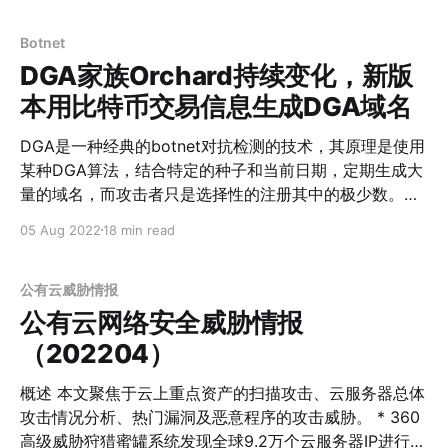
包括Formbook、SnakeKeylog
registered. 360 netlab has long focused
Botnet
DGA家族Orchard持续变化，新版
本用比特币交易信息生成DGA域名
DGA是一种经典的botnet对抗检测的技术，其原理是使用
某种DGA算法，结合特定的种子和当前日期，定期生成大
量的域名，而攻击者只是选择性的注册其中的极少数。对
于防御者而言，因为难以事先确定哪些域名会被生成和注
05 Aug 2022
18 min read
册，因而防御难度极大。 360 netlab长期专注于botnet
攻防技术的研究，维护了专门的DGA算法和情报库，并通
过订阅情报的方式与业界分享研究成果。近期我们在分析
公有云威胁情报
未知DGA域名时发现一例不但使用日期，还会同时使用中
公有云网络安全威胁情报
本聪的比特币账号交易信息来生成DGA域名的例子。因为
（202204）
比特币交易的不确定性，该技术比使用时间生成的DGA更
难预测，因而防御难度更大。 该技术发现于一个名为
概述 本文聚焦于云上重点资产的扫描攻击、云服务器总体
Orchard的botnet家族。自从2021年2月份首次检测到该
攻击情况分析、热门漏洞及恶意程序的攻击威胁。 * 360
家族以来，我们发现它至少经历了3个版本的变化，中间
高级威胁狩猎蜜罐系统发现全球9.2万个云服务器IP进行网