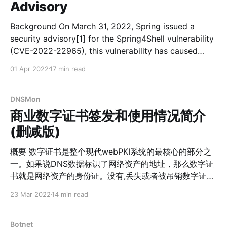
Advisory
States 92 The Netherlands 49 Germany 30 China 21
France 6 Luxembourg 6 Sweden 6 Switzerland 5
Background On March 31, 2022, Spring issued a
Ukraine
security advisory[1] for the Spring4Shell vulnerability
(CVE-2022-22965), this vulnerability has caused
widespread concern in the security community. When
01 Apr 2022
17 min read
we looked back at our data, our threat hunting
honeypot System[2] had already captured activities
related to this exact vulnerability. After March
DNSMon
商业数字证书签发和使用情况简介
(删减版)
概要 数字证书是整个现代webPKI系统的最核心的部分之
一。如果说DNS数据标识了网络资产的地址，那么数字证
书就是网络资产的身份证。没有,丢失或者被吊销数字证
书，就没有办法证明“我”就是“我”。因此PKI系统及其数据
23 Mar 2022
14 min read
已经成为网络真正的基础设施，作为互联网安全运营的基
础数据，重要性不言而喻。 3月初,乌克兰政府向互联网域
名管理结构ICANN书面请求将俄罗斯相关顶级域名“.ru”,
Botnet