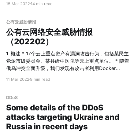
15 Mar 2022
14 min read
一杯羹。360Netlab作为专注于蜜罐和Botnet检测跟踪的
团队，我们自该漏洞被公开后就一直关注它会被哪些僵尸
网络利用，期间我们看到了Elknot，Gafgyt，Mirai等老
公有云威胁情报
朋友的从不缺席，也见证了一些新朋友的粉墨登场。
公有云网络安全威胁情报
2022年2月9日，360Netlab的蜜罐系统捕获了一个未知
（202202）
的ELF文件通过Log4J漏洞传播，此文件在运行时产生的
网络流量引发了疑似DNS Tunnel的告警，这引起了我们的
1. 概述 * 17个云上重点资产有漏洞攻击行为，包括某民主
兴趣。经过分析，我们确定是一个全新的僵尸网络家族，
党派市级委员会、某县级中医院等云上重点单位。 * 随着
基于其传播时使用的文件名"b1t"，XOR加密算法，以及
俄乌冲突全面升级，我们发现有攻击者利用Docker
RC4算法秘钥长度为20字节，它被我们命名为B1txor20。
Remote API未授权访问漏洞，对俄罗斯境内服务器发起拒
11 Mar 2022
9 min read
简单来说，B1txor20是一个针对Linux平台的后门木马，
绝服务(DoS)网络攻击。 * Apache APISIX本月爆出远程
它利用DNS Tunnel技术构建C2通信信道，除了传统的后
代码执行漏洞(CVE-2022-24112)，攻击者通过两种攻击
门功能，B1txor20还有开启Socket5代理，远程下载安装
方式可远程执行恶意代码。 本文主要通过360网络安全研
DDoS
Rootkit，反
究院 Anglerfish蜜罐视角，分析云上热门漏洞攻击细节，
Some details of the DDoS
以及云上重要资产在公网上发起攻击的情况。 2. 云上资产
attacks targeting Ukraine and
对外扫描攻击 2月份我们共发现17个命中蜜罐节点的重要
Russia in recent days
单位的云上资产，下表为其中一部分案例，如果需要更多
相关资料，请根据文末的联系方式与我们联系。 IP地址 云