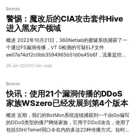
communicates with IP 45.9.150.144 using SSL with
户提供代理服务。 在2023年以前，911S5使用的免费
forged Kaspersky certificates, this caught our
Botnet
VPN包括:ProxyGate、Mas
attention. After further lookup,
警惕：魔改后的CIA攻击套件Hive
进入黑灰产领域
概述 2022年10月21日，360Netlab的蜜罐系统捕获了一
个通过F5漏洞传播，VT 0检测的可疑ELF文件
ee07a74d12c0bb3594965b51d0e45b6f，流量监控系
统提示它和IP45.9.150.144产生了SSL流量，而且双方都
09 Jan 2023
17 min read
使用了伪造的Kaspersky证书，这引起了我们的关注。经
过分析，我们确认它由CIA被泄露的Hive项目server源码
改编而来。这是我们首次捕获到在野的CIA HIVE攻击套件
Botnet
变种，基于其内嵌Bot端证书的CN=xdr33， 我们内部将
快讯：使用21个漏洞传播的DDoS
其命名为xdr33。关于CIA的Hive项目，互联网中有大量
家族WSzero已经发展到第4个版本
的源码分析的文章，读者可自行参阅，此处不再展开。 概
括来说，xdr33是一个脱胎于CIA Hive项目的后门木马，
概述 近期，我们的BotMon系统连续捕获到一个由Go编写
主要目的是收集敏感信息，为后续的入侵提供立足点。从
的DDoS类型的僵尸网络家族，它用于DDoS攻击，使用了
网络通信来看，xdr33使用XTEA或AES算法对原始流量进
包括SSH/Telnet弱口令在内的多达22种传播方式。短时间
行加密，并采用开启了Client-Certificate Authentication