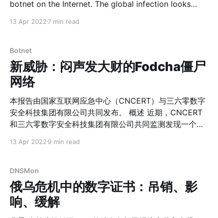
上重点资产扫描攻击 三月份，我们共监测到全国156个公
botnet on the Internet. The global infection looks
有云重点资产存在异常扫描及攻击行为。 随着业务不断上
fairly big as just in China there are more than 10,000
13 Apr 2022
7 min read
云，发生在公有云平台上的网络安全事件和威胁数量居高
daily active bots (IPs) and alsomore than 100 DDoS
不下，国内重点行业包括但不限于我国的科研机构、大型
victims beingtargeted on a daily basis. We named
企业、政府及事业单位成为攻击者的重点攻击对象，合计
Botnet
攻击源156个。 根据所属云服务商来源，我们发现我国重
新威胁：闷声发大财的Fodcha僵尸
点IP的云服务商以阿里云使用为主，其次为腾讯
网络
本报告由国家互联网应急中心（CNCERT）与三六零数字
安全科技集团有限公司共同发布。 概述 近期，CNCERT
和三六零数字安全科技集团有限公司共同监测发现一个新
的且在互联网上快速传播的DDoS僵尸网络，通过跟踪监
13 Apr 2022
9 min read
测发现其每日上线境内肉鸡数（以IP数计算）已超过1万、
且每日会针对超过100个攻击目标发起攻击，给网络空间
带来较大威胁。由于该僵尸网络最初使用的C2域名
DNSMon
folded.in，以及使用chacha算法来加密网络流量，我们将
俄乌危机中的数字证书：吊销、影
其命名为Fodcha。 僵尸网络规模 通过监测分析发现，
响、缓解
2022年3月29日至4月10日Fodcha僵尸网络日上线境内肉
鸡数最高达到1.5万台，累计感染肉鸡数达到6.2万。每日