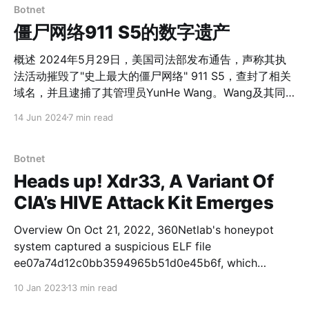
Botnet
僵尸网络911 S5的数字遗产
概述 2024年5月29日，美国司法部发布通告，声称其执
法活动摧毁了"史上最大的僵尸网络" 911 S5，查封了相关
域名，并且逮捕了其管理员YunHe Wang。Wang及其同
伙通过创建并分发包含恶意代码的免费VPN程序感染用
14 Jun 2024
7 min read
户，并且在名为911 S5的住宅代理服务中出售对被感染设
备构成的代理网络的访问权。 按照360威胁情报中心的分
析，911S5从2014年开始运营，到2022年7月关停，在
Botnet
2023年10月又摇身一变，化名CloudRouter继续其肮脏生
Heads up! Xdr33, A Variant Of
意，终于在2024年5月被多国联合执法摧毁。911S5的僵
CIA’s HIVE Attack Kit Emerges
尸网络运行时间长、涉及多个国家的19M个IP地址、行为
高调，虽然经过执法行动后大势已去，但是其数字遗产仍
Overview On Oct 21, 2022, 360Netlab's honeypot
然对网络空间构成了现实且显著的威胁，下文是我们对威
system captured a suspicious ELF file
胁分析的结果。 “空手套白狼”的911 S5 911S5出售的代理
ee07a74d12c0bb3594965b51d0e45b6f, which
服务背后是数千万被感染的设备。受害者主动或被动下载
propagated via F5 vulnerability with zero VT
10 Jan 2023
13 min read
捆绑了恶意代码的软件、免费VPN程序等。在程序启动
detection, our system observces that it
后，恶意代码将会创建持久化服务作为后门，为911S5客