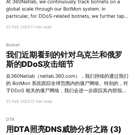
At 360Netlab, we continuously track botnets on a
服务商 单位名称 所属行业 IP所在省份 漏洞利用 扫描协议
global scale through our BotMon system. In
39.105.204.* 阿里云 中国****市委员会 政府机关 北京
particular, for DDoS-related botnets, we further tap
Redis RCE Redis
into their C2 communications to enable us really see
25 Feb 2022
11 min read
the details of the attacks. Equipped with this
visibility, when attack happens, we can have a clear
picture of
Botnet
我们近期看到的针对乌克兰和俄罗
斯的DDoS攻击细节
在360Netlab（netlab.360.com），我们持续的通过我们
的 BotMon 系统跟踪全球范围内的僵尸网络。特别的，对
于DDoS 相关的僵尸网络，我们会进一步跟踪其内部指
令，从而得以了解攻击的细节，包括攻击者是谁、受害者
25 Feb 2022
12 min read
是谁、在什么时间、具体使用什么攻击方式。 最近俄乌局
势紧张，双方的多个政府、军队和金融机构都遭到了
DDoS攻击，我们也不断接收到安全社区的询问，咨询对
DTA
于最近乌克兰和俄罗斯相关网站 (.ua .ru下属域名）遭受
用DTA照亮DNS威胁分析之路 (3)
DDoS攻击的具体情况，因此我们特意整理相关数据供安