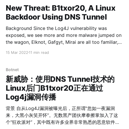
“.рф” 和“.su”从互联网撤销[1]，但ICANN并没有认同这份
New Threat: B1txor20, A Linux
请求[2]。近日，我们注意到俄罗斯相关的一些国家基础设
Backdoor Using DNS Tunnel
施网站的证书被证书机构陆续吊销。 360Netlab成立之后
不久就通过主动、被动相结合的方式收集网络数字证书，
Background Since the Log4J vulnerability was
并以此为基础构建了网络证书数据库CertDB。目前该库包
exposed, we see more and more malware jumped on
含证书规模和涉及的IP端口数据达到十亿级，历史数据可
the wagon, Elknot, Gafgyt, Mirai are all too familiar,
追溯超过5年，是360Netlab基础数据分析系统DNSMon
on February 9, 2022, 360Netlab's honeypot system
15 Mar 2022
11 min read
的重要组成部分。此外360Netlab同时运营着的网络空间
captured an unknown ELF file propagating through
基础数据库包括描述域名注册的WhoisDB、域名解析的
the Log4J vulnerability. What stands out is that the
PassiveDNS、网站页面的WebDB等等。这些基础数据库
network
Botnet
的条目以十亿或千亿为单位
新威胁：使用DNS Tunnel技术的
Linux后门B1txor20正在通过
Log4j漏洞传播
背景 自从Log4J漏洞被曝光后，正所谓"忽如一夜漏洞
来，大黑小灰笑开怀”。无数黑产团伙摩拳擦掌加入了这
个“狂欢派对”，其中既有许多业界非常熟悉的恶意软件家
族，同时也有一些新兴势力想趁着这股东风在黑灰产上分