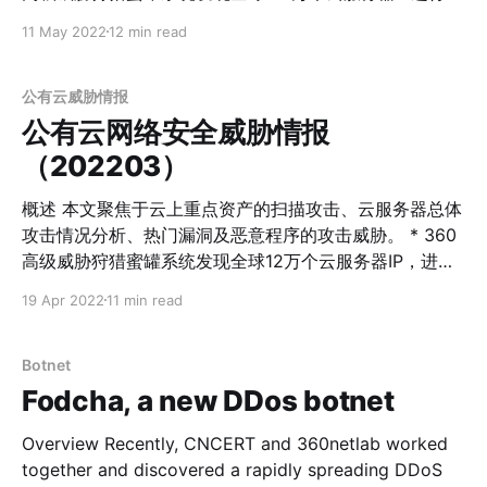
甚至切换过编程语言。结合长期的跟踪结果和其它维度的
络扫描、漏洞攻击、传播恶意软件等行为。其中包括国内
11 May 2022
12 min read
信息，我们认为Orchard会是一个长期活跃、持续发展的
39家单位所属的云服务资产IP，这些单位涉及政府、医
botnet家族，值得警惕。本文将介绍Orchard的最新DGA
疗、建筑、军工等多个行业。 * 2022年4月，WSO2多个
技术，以及它这3个版本的发展过程。本文要点如下： *
产品和Apache Struts2爆出高危漏洞，两个漏洞技术细节
公有云威胁情报
Orchard是一个使用了DGA技术的botnet家族，核心功能
已经公开，并且我们发现两个漏洞都已有在野利用和利用
公有云网络安全威胁情报
漏洞传播恶意软件的行为。 * 本月共记录来源于云服务器
（202203）
的扫描和攻击会话3.7亿次，其中漏洞攻击会话2400万
次，传播恶意软件会话77.2万次。 云上重点资产扫描攻击
概述 本文聚焦于云上重点资产的扫描攻击、云服务器总体
四月份，我们共监测到全国39个公有云重点资产存在异常
攻击情况分析、热门漏洞及恶意程序的攻击威胁。 * 360
扫描及攻击行为。 随着云服务的普及，云安全问题也随之
高级威胁狩猎蜜罐系统发现全球12万个云服务器IP，进行
越发突出。攻击者常常入侵云服务器，并利用被入侵机器
网络扫描、漏洞攻击、传播恶意软件等行为。其中包括国
19 Apr 2022
11 min read
继续发动攻击。4月份我们发现了国内39个云服务器重点
内156家单位的服务器IP，涉及大型央企、政府机关等行
IP具有异常扫描攻击行为，由此我们认为该重点IP可能被
业。 * Spring厂商连续公开3个关键漏洞，CVE-2022-
入侵。从行业分布看，事业单位和政府机关的云上资产安
22947、CVE-2022-22963、CVE-2022-22965，本文
Botnet
全风险问题较大，此外，金融业和央企也面临较为严重的
将对前两个漏洞进行细节分析，第三个漏洞细节点此查
Fodcha, a new DDos botnet
安全威胁。
看。 * 本月共记录威胁攻击8亿次有余（其中包括漏洞攻
击7.4亿余次、传播恶意软件超5500万次），新增IoC累计
Overview Recently, CNCERT and 360netlab worked
68万余个，其中针对IoT设备的漏洞攻击呈上升趋势。 云
together and discovered a rapidly spreading DDoS