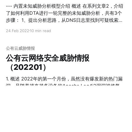
全社区参考。 针对乌克兰的DDoS攻击 下图是我们看到的
--- 内置未知威胁分析模型介绍 概述 在系列文章2，介绍
针对域名以.gov.ua结尾的政府网站的攻击趋势。 可以看
了如何利用DTA进行一轮完整的未知威胁分析，共有3个
到攻击最早始于2月12号，攻击数量和强度都在持续变
步骤： 1、提出分析思路，从DNS日志里找到可疑线索
大，在2月16日达到顶峰，攻击类型则混合了NTP放大、
2、确认可疑线索有威胁行为 3、借助DNS日志确认资产
24 Feb 2022
10 min read
UDP/STD/OVH flood等多种类型 下图是我们看到的针对
被感染 其中，这几个步骤里最为安全分析人员所熟悉的应
另一个以.ua结尾的网站“online.oschadbank.ua”的DDoS
该是步骤2，毕竟日常工作大家都少不了利用各家威胁情
攻击。 可以看到攻击开始自2月15日，持续了3天。值得
报平台、搜索引擎和云沙箱进行信息搜集+关联+确认可疑
公有云威胁情报
注意的是攻击这个网站的C2 mirai_5.182.2
线索；而步骤1和3，因为涉及到DNS日志，对于不熟悉
公有云网络安全威胁情报
DNS的分析人员来说，是需要一定学习成本去积累相关分
（202201）
析经验和熟悉DTA的各类元数据的。 因此，针对未知威胁
分析，DTA预置了可疑心跳域名、可疑NOD(新出现在网
1. 概述 2022年的第一个月份，虽然没有爆发新的热门漏
络中的可疑域名)、可疑境外域名等等模型，这些模型以后
洞，且随着越来越多设备的Apache Log4j2漏洞被修复，
台运行的方式自动完成上述3个步骤，当模型计算出某个
12月开始的Apache Log4j2漏洞爆发也进入尾声，相关攻
域名存在威胁行为时，会在首页以威胁告警的方式通知分
击源数量明显减少。但是，Docker Remote API未授权访
21 Feb 2022
11 min read
析人员有“未知威胁”类型的告警需要进一步分析。 此时，
问漏洞、美国飞塔（Fortinet）FortiOS未授权任意文件读
未知威胁分析的难度和工作强度，降低到了和已知威胁分
取漏洞等旧漏洞的云服务器攻击源IP数量突然较12月大幅
析差不太多的高度。分析人员只要按照已知威胁分析的模
度增加。在第2部分，我们分析了这两个漏洞的攻击趋势
公有云威胁情报
式开展工作，即可完成告警的处置，清除网络存在的未知
和攻击方法。政府和企事业单位的云上资产方面，1月份共
公有云网络安全威胁情报