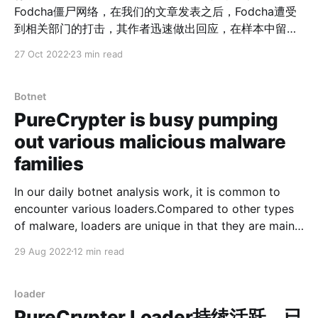
Fodcha僵尸网络，在我们的文章发表之后，Fodcha遭受
到相关部门的打击，其作者迅速做出回应，在样本中留下
Netlab pls leave me alone I surrender字样向我们投
27 Oct 2022
23 min read
降。本以为Fodcha会就此淡出江湖，没想到这次投降只是
一个不讲武德的假动作，Fodcha的作者在诈降之后并没有
停下更新的脚步，很快就推出了新版本。 在新版本中，
Botnet
Fodcha的作者重新设计了通信协议，并开始使用xxtea和
PureCrypter is busy pumping
chacha20算法对敏感资源和网络通信进行加密，以躲避
out various malicious malware
文件&流量层面的检测；同时引入了OpenNIC 域名做为主
families
选C2，ICANN 域名做为后备C2的双C2方案。这种冗余
机制，既能防止C2被接管，又有良好的健壮性，能够维持
In our daily botnet analysis work, it is common to
其主控网络的稳定。 依托于背后团队强大的N-day漏洞整
encounter various loaders.Compared to other types
合能力，卷土重来的Focha与之前对比可谓有过之而无不
of malware, loaders are unique in that they are mainly
及。在我们的数据视野中，从规模来看，Fodcha再次发展
used to "promote", i.e., download and run other
成日活Bot节点数超过60K，C2域名绑定40+IP，可以轻
29 Aug 2022
12 min read
malware on the infected machine. According to our
松打出超过1Tbps流量的大规模僵尸网络；就活跃程度而
observations, most loaders are
言，
loader
PureCrypter Loader持续活跃，已