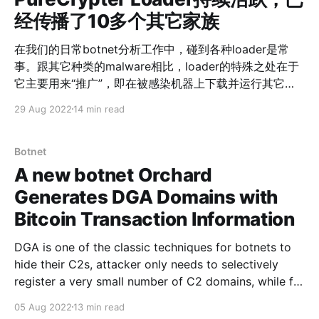
经传播了10多个其它家族
在我们的日常botnet分析工作中，碰到各种loader是常
事。跟其它种类的malware相比，loader的特殊之处在于
它主要用来“推广”，即在被感染机器上下载并运行其它的
恶意软件。根据我们的观察，大部分loader是专有的，它
29 Aug 2022
14 min read
们和推广的家族之间存在绑定关系。而少数loader家族会
将自己做成通用的推广平台，可以传播其它任意家族，实
现所谓的malware-as-a-service（MaaS）。跟专有
Botnet
loader相比，MaaS类型显然更危险，更应该成为我们的
A new botnet Orchard
首要关注目标。 本文介绍我们前段时间看到的一个MaaS
Generates DGA Domains with
类型的loader，它名为PureCrypter，今年非常活跃，先
Bitcoin Transaction Information
后推广了10多个其它的家族，使用了上百个C2。因为
zscaler已经做过详细的样本分析，本文主要从C2和传播
DGA is one of the classic techniques for botnets to
链条角度介绍我们看到的PureCrypter传播活动，分析其
hide their C2s, attacker only needs to selectively
运作过程。 本文要点如下： * PureCrypter是一款使用
register a very small number of C2 domains, while for
C#编写的loader，至少2021年3月便已出现，能传播任意
the defenders, it is difficult to determine in advance
的其它家族。 * PureCrypter今年持续活跃，已经传播了
05 Aug 2022
13 min read
which domain names will be generated and