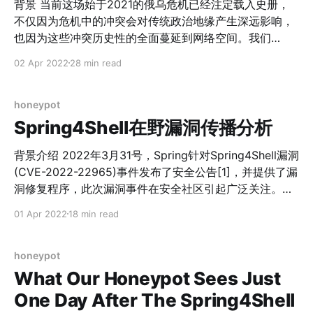
背景 当前这场始于2021的俄乌危机已经注定载入史册，
境内上线肉鸡数情况如下。 Netlab按： 根据国外合作伙
不仅因为危机中的冲突会对传统政治地缘产生深远影响，
伴的数据，我们估算该家族全球日活肉鸡数量应该在
也因为这些冲突历史性的全面蔓延到网络空间。我们
5.6w+ Fodcha僵尸网络位于境内肉鸡按省份统计，排名
（360Netlab）从独立采集到的数据出发，观察分析并呈
02 Apr 2022
28 min read
前三位的分别为山东省（12.9%）、辽宁省（11.8%）和浙
现冲突中各利益相关方采取的行动和反制行动，希望有利
江省（9.9%）；按运营商统计，联通占59.9%，电信占
于安全社区思考自身在网络空间中的定位、态度和行动。
39.4%，移动占0.5%。 传播方式 通过跟踪监测，
本文中的观察分析基于网络资产的SSL证书数据库
honeypot
CertDB，它是360Netlab 运营的网络空间基础数据之
Spring4Shell在野漏洞传播分析
一，它采集了几乎全部活跃的网络空间中的网站证书。证
书是整个现代webPKI系统的最核心的部分之一。如果说
背景介绍 2022年3月31号，Spring针对Spring4Shell漏洞
DNS数据标识了网络资产的地址，那么证书就是网络资产
(CVE-2022-22965)事件发布了安全公告[1]，并提供了漏
的身份证。丢失或者没有证书数据，就没有办法证
洞修复程序，此次漏洞事件在安全社区引起广泛关注。
明“我”就是“我”。因此作为互联网安全运营的基础数据，重
360网络安全研究院高级威胁狩猎蜜罐系统[2]通过被动监
01 Apr 2022
18 min read
要性不言而喻。 360Netlab同时运营着的网络空间基础数
测方式看到了该漏洞在野传播过程，我们也看到了Mirai僵
据库包括描述域名注册的WhoisDB、域名解析的
尸网络入场，相关在野漏洞攻击威胁情报已通过自动化形
PassiveDNS、网站页面的WebDB等等。这些基础数据库
式输出。 Spring4Shell 在野传播 360网络安全研究院高
honeypot
的条目以十亿或千亿为单位计，共同构成了用以描述全球
级威胁狩猎蜜罐系统持续监测到Spring4Shell漏洞(CVE-
What Our Honeypot Sees Just
网络空间变迁的DNSMon系统。 在CertDB的支持下，我
2022-22965)扫描和漏洞利用行为，部分源IP地理位置分
One Day After The Spring4Shell
们有足够坚实的数据基础来解
布如下： 以下是Top 10 国家/地区统计列表 United